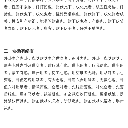
者，性善不损物，好打扮也。财伏兄下，或化兄者，貌丑性贪淫，好
赌也。财伏鬼下，或化鬼者，性酷烈带疾也。财伏财下，或化财者貌
美，性安和有材识，能掌管财帛也。财下伏鬼者，有疾也，财下伏父
者寿促，财下伏兄者，多灾，财下伏子者，好善不猜忌也。
二、协助有终否
外卦生合内卦，应爻财爻生合世身者，得其力也。外卦与应爻财爻，
刑害克冲内卦及世身者，难服其心也。世克用者，服我使也。世生用
者，蒙主眷也。世合用者，得主心也。用空破者无能。用动冲者，心
变也。卦值游魂用动者，有去志也。卦逢六合用静者，无贰心也。卦
值六冲用动者，情意离也。合逢冲者，先服后变也。冲化合者，先变
后服也。用加马动者，欲逋逃也。加玄武窃物而逃也。更带咸池，拐
婢随奴而逃也。财加武动化兄者，防阴私也。财加龙动化福者，堪付
讬也。