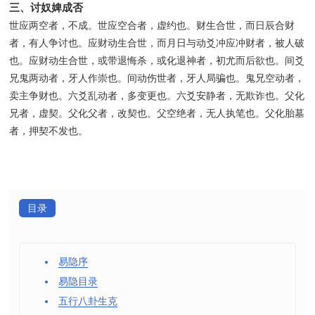
三、讨奴婢成否
世应两空者，不成。世应空合者，虚约也。财生合世，而日辰合财
者，有人争讨也。应财动生合世，而月日与动爻冲应冲财者，被人破
也。应财动生合世，或带退悔杀，或化退神者，初尤而后欲也。间爻
兄鬼两动者，牙人作崇也。间动伤世者，牙人局骗也。鬼兄空动者，
卖主争财也。六爻乱动者，多变更也。六爻安静者，无欺诈也。父化
兄者，虚契。父化父者，改契也。父空绝者，无人执笔也。父化胎墓
者，押契不发也。
目录
易隐序
易隐目录
五行八卦生克