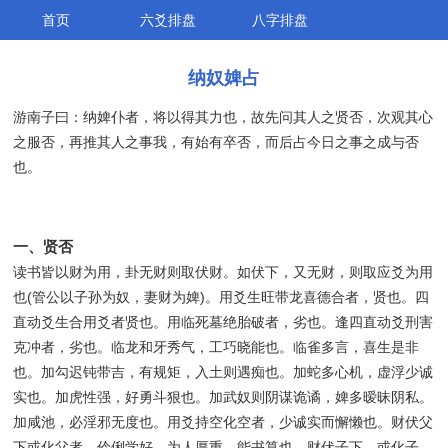
首页
六爻排盘
八字排盘
纳奴婢占
游南子曰：纳婢仆者，将以得其力也，故先问其人之贤否，次观其心
之服否，再推其人之事我，有始有卒否，而后占今日之事之成与否
也。
一、贤否
读书皆以财为用，卦无财则取伏财。如伏下，又无财，则取应爻为用
也(管公以子孙为奴，妻财为婢)。用爻生旺带龙喜德合者，贤也。四
直动爻生合用爻者贤也。用临死墓绝胎破者，劣也。逢四直动爻刑害
克冲者，劣也。临龙和牙秀气，工巧晓能也。临雀多言，喜生是非
也。加勾迟钝带吉，有规矩，入土则遇痴也。加蛇多心机，虚浮少诚
实也。加虎性强，好勇斗狠也。加武奴则阴谋诡谲，婢多暧昧阴私。
加咸池，必淫邪无度也。用爻持空化空者，少诚实而懈懒也。财伏父
下或化父者，伶俐学好，为人厚重，能书算也。财伏子下，或化子