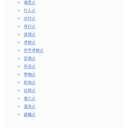
谒贵占
行人占
出行占
舟行占
谋望占
求财占
空手求财占
贸易占
开店占
寄物占
疾病占
讼狱占
逃亡占
遗失占
盗贼占