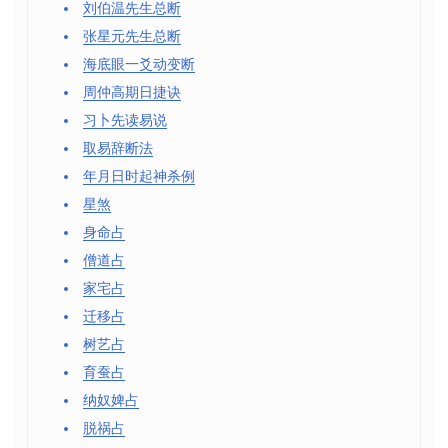
刘伯温先生总断
张星元先生总断
海底眼一爻动变断
周仲高期日捷诀
习卜先读易说
取易辞断法
年月日时起神杀例
星煞
身命占
僧道占
家宅占
迁移占
树艺占
育蚕占
纳奴婢占
脱祸占