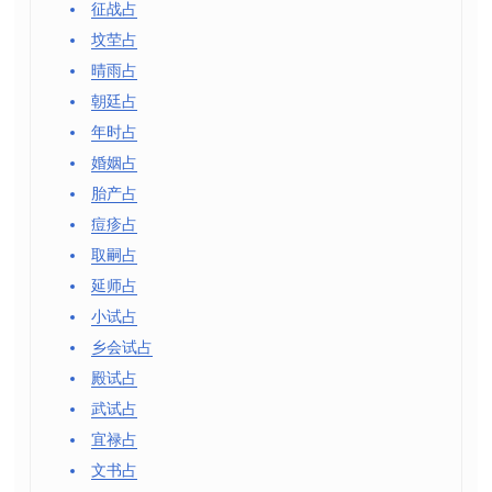
征战占
坟茔占
晴雨占
朝廷占
年时占
婚姻占
胎产占
痘疹占
取嗣占
延师占
小试占
乡会试占
殿试占
武试占
宜禄占
文书占