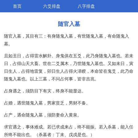
首页
六爻排盘
八字排盘
随官入墓
随官入墓，其目有三：有身随鬼入墓，有世随鬼入墓，有命随鬼入
墓。
且如丑日，占得雷水解卦。身鬼俱在五爻，此乃身随鬼入墓也。若未
日，占得山天大畜。世在二爻属木，乃世随鬼入墓也。又如未日，寅
日生人，占得地雷复，卯日生人占得火泽睽，本命皆在鬼爻，此乃命
随鬼入墓也。以上三墓，不问占何事，皆非吉兆。
占身遇之，须防目下有灾，终身不能显达。
占婚，遇世随鬼入墓，男家贫乏，男财不备。
占产，遇命随鬼入墓，须防妻命入黄泉。
求官遇之，事体难成。若已求成来占，终不能振。若入杀墓，能入任
所终不能出也。（杀墓者：丁未、戊戌是也。）