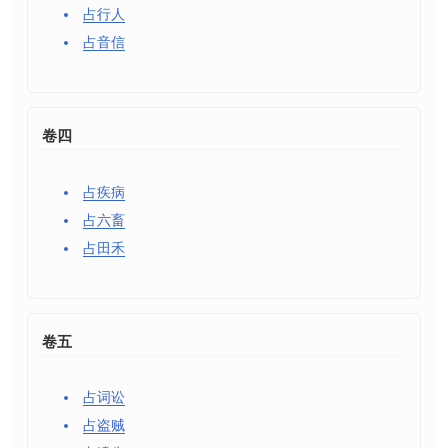
占行人
占音信
卷四
占疾病
占六畜
占田禾
卷五
占词讼
占盗贼