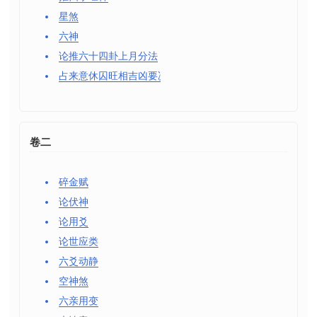
星煞
六神
论推六十四卦上月分法
占来意休囚旺相吉凶要决
卷二
碎金赋
论伏神
论用爻
论世应类
六爻动静
空神煞
六亲用变