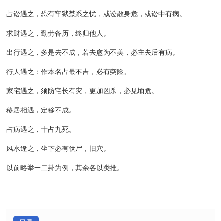
占讼遇之，恐有牢狱禁系之忧，或讼散身危，或讼中有病。
求财遇之，勤劳备历，终归他人。
出行遇之，多是去不成，若去愈为不美，必主去后有病。
行人遇之：作本名占最不吉，必有突险。
家宅遇之，须防宅长有灾，更加凶杀，必见顷危。
移居相遇，定移不成。
占病遇之，十占九死。
风水逢之，坐下必有伏尸，旧穴。
以前略举一二卦为例，其余各以类推。