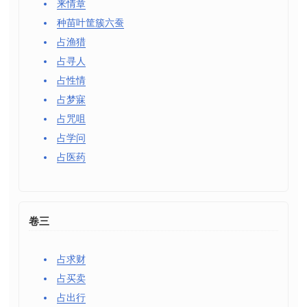
来情章
种苗叶筐簇六蚕
占渔猎
占寻人
占性情
占梦寐
占咒咀
占学问
占医药
卷三
占求财
占买卖
占出行