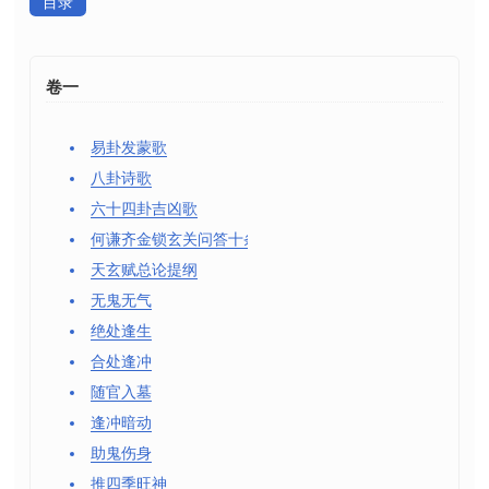
目录
卷一
易卦发蒙歌
八卦诗歌
六十四卦吉凶歌
何谦齐金锁玄关问答十条
天玄赋总论提纲
无鬼无气
绝处逢生
合处逢冲
随官入墓
逢冲暗动
助鬼伤身
推四季旺神