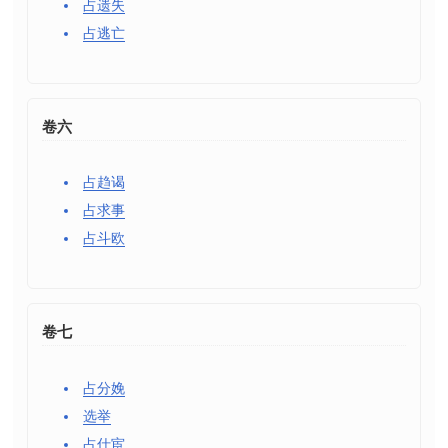
占遗失
占逃亡
卷六
占趋谒
占求事
占斗欧
卷七
占分娩
选举
占仕宦