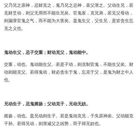
父乃兄之原神，忌财克之，鬼乃兄之忌神，喜父泄之。父动生兄，若
见财爻动，则父无用而不能生兄矣。官鬼发，克兄弟，若见父母动，
则漏泄官鬼之气，而不能为大害矣。盖鬼生父，父生兄，是皆贪生忘
克之义也。
鬼动生父，忌子交重；财动克父，鬼动能中。
交重，动也。鬼动能生父。若是子动，则克制官鬼，不能生父矣。财
动则能克父。若得鬼动，财必贪生于鬼，忘克于父，是鬼为财之中人
也。
兄动生子，忌鬼摇扬；父动克子，兄动无妨。
摇扬，动也。盖兄动则生子。若是鬼动克兄，子失原神矣。父动能克
子孙。若得兄动，则泄减父之凶势，而子得无妨也。