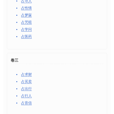
占寻人
占性情
占梦寐
占咒咀
占学问
占医药
卷三
占求财
占买卖
占出行
占行人
占音信