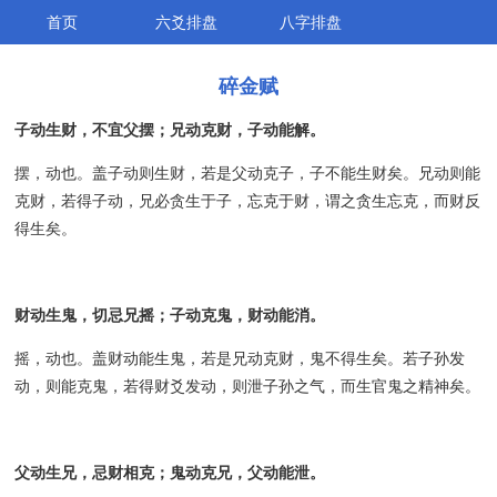
首页
六爻排盘
八字排盘
碎金赋
子动生财，不宜父摆；兄动克财，子动能解。
摆，动也。盖子动则生财，若是父动克子，子不能生财矣。兄动则能
克财，若得子动，兄必贪生于子，忘克于财，谓之贪生忘克，而财反
得生矣。
财动生鬼，切忌兄摇；子动克鬼，财动能消。
摇，动也。盖财动能生鬼，若是兄动克财，鬼不得生矣。若子孙发
动，则能克鬼，若得财爻发动，则泄子孙之气，而生官鬼之精神矣。
父动生兄，忌财相克；鬼动克兄，父动能泄。