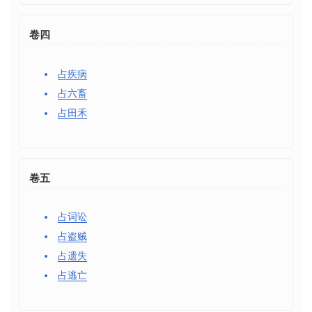
卷四
占疾病
占六畜
占田禾
卷五
占词讼
占盗贼
占遗失
占逃亡