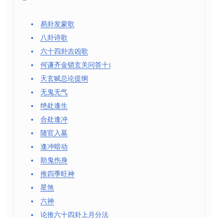
易卦发蒙歌
八卦诗歌
六十四卦吉凶歌
何谦齐金锁玄关问答十条
天玄赋总论提纲
无鬼无气
绝处逢生
合处逢冲
随官入墓
逢冲暗动
助鬼伤身
推四季旺神
星煞
六神
论推六十四卦上月分法