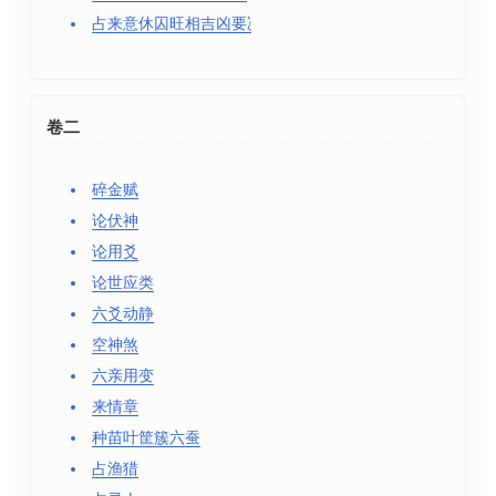
占来意休囚旺相吉凶要决
卷二
碎金赋
论伏神
论用爻
论世应类
六爻动静
空神煞
六亲用变
来情章
种苗叶筐簇六蚕
占渔猎