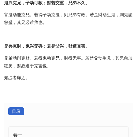
鬼兴克兄，子动可救；财若交重，兄弟不久。
官鬼动能克兄。若得子动克鬼，则兄弟有救。若是财动生鬼，则鬼恶
愈盛，其兄必难救也。
兄兴克财，鬼兴无碍；若是父兴，财遭克害。
兄弟动则克财。若得鬼动克兄，财得无事。若然父动生兄，其兄愈加
狂戾，财必遭于克害也。
知占者详之。
目录
卷一