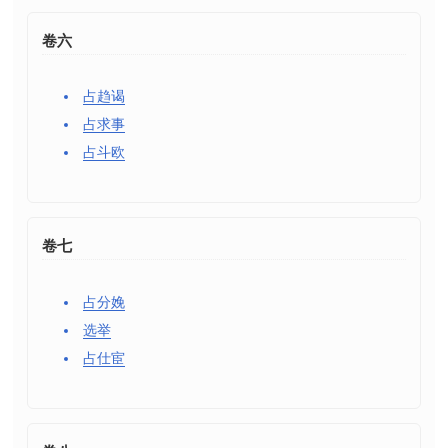
卷六
占趋谒
占求事
占斗欧
卷七
占分娩
选举
占仕宦