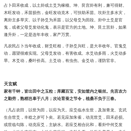
占卜田禾收成，以土卦或土爻为稼穑。坤、艮宫卦有利，兼可得财。
木旺发动，禾苗损伤，金旺发动克木，可扶助禾苗。坎卦主多水灾，
离卦主多旱灾。以子孙爻为禾苗，以父母爻为田段。卦中土爻是官
鬼，或者父母爻发动化鬼，表示是官方的土地。坤、艮土宫卦，如果
逢升卦，一定是连年丰收，家产万贯。
凡农民占卜当年收成，财爻旺相，子孙爻兴旺，是大丰收年。官鬼爻
动，愿望很难实现。父母爻发动，有害收成。水爻动多雨，火爻动多
旱。木爻动，桑叶价高。土爻动，有虫伤。金爻动，谨防官非。
天玄赋
家有千钟，皆出田中之玉粒；库藏百宝，安如筐内之银丝。先言农力
之勤劳，熟稻岂辜于八月；次论育蚕之节令，植桑不负于三春。
（凡占农田，以世为田，以应为天。应爻临水生世，及加青龙、玄武
生合世爻，丰稔之岁可卜矣。若见应加朱雀，动克世爻，田禾必损。
或世临勾陈，动克应爻，主缺水。若应爻相合比和，看卦中何爻发