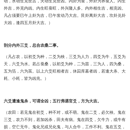
动，水动生克世吉，火动生克世凶。内卦为蚕，外卦为养蚕人。内生
外吉，外克内凶。内生旺蚕旺，外兴隆人多。内外相生吉，相克凶。
凡占须要巳午上卦为吉，巳午发动乃大吉。艮卦离卦大吉，坎卦兑卦
大凶，逢四五月卦大吉。）
剖分内外三爻，总合农桑二事。
（凡占农，以初爻为种，二爻为秧，三爻为人力，四爻为牛，五爻为
天，六爻为水。若占蚕桑，以初爻为种，二为苗，三为人，四为桑，
五为箔，六为茧。以上六爻旺相者吉，休囚库墓者凶，若逢大杀、大
耗、小耗，皆为凶兆。）
六爻遭逢鬼杀，可谓全凶；五行弗遇官爻，方为大吉。
（农田：若见鬼在初爻，种不对，或不萌。鬼在二爻，必欠秧。鬼在
三爻，农力不到，若加凶杀，田夫有病。鬼在四爻，欠牛力，或牛有
损，空亡无牛。鬼化兄或兄化鬼，与人合牛，工作不利。鬼在五爻，