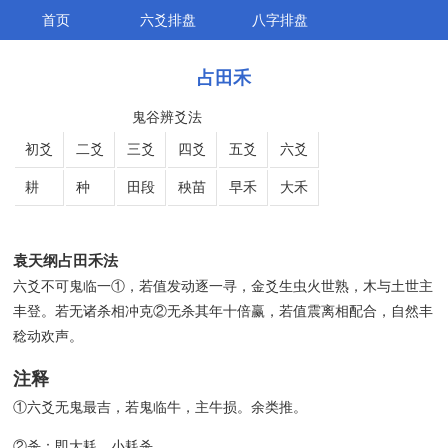
首页
六爻排盘
八字排盘
占田禾
鬼谷辨爻法
初爻
二爻
三爻
四爻
五爻
六爻
耕
种
田段
秧苗
早禾
大禾
袁天纲占田禾法
六爻不可鬼临一①，若值发动逐一寻，金爻生虫火世熟，木与土世主
丰登。若无诸杀相冲克②无杀其年十倍赢，若值震离相配合，自然丰
稔动欢声。
注释
①六爻无鬼最吉，若鬼临牛，主牛损。余类推。
②杀：即大耗、小耗杀。