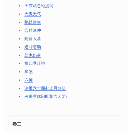
天玄赋总论提纲
无鬼无气
绝处逢生
合处逢冲
随官入墓
逢冲暗动
助鬼伤身
推四季旺神
星煞
六神
论推六十四卦上月分法
占来意休囚旺相吉凶要决
卷二