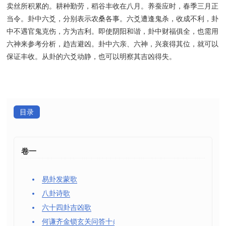
卖丝所积累的。耕种勤劳，稻谷丰收在八月。养蚕应时，春季三月正
当令。卦中六爻，分别表示农桑各事。六爻遭逢鬼杀，收成不利，卦
中不遇官鬼克伤，方为吉利。即使阴阳和谐，卦中财福俱全，也需用
六神来参考分析，趋吉避凶。卦中六亲、六神，兴衰得其位，就可以
保证丰收。从卦的六爻动静，也可以明察其吉凶得失。
目录
卷一
易卦发蒙歌
八卦诗歌
六十四卦吉凶歌
何谦齐金锁玄关问答十条