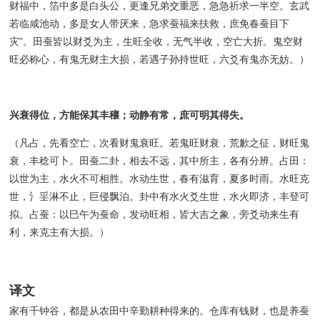
财福中，箔中多是白头公，更逢兄弟交重恶，急急祈求一半空。玄武
若临咸池动，多是女人带厌来，急求蚕福来扶救，庶免春蚕目下
灾”。田蚕皆以财爻为主，生旺全收，无气半收，空亡大折。鬼空财
旺必称心，有鬼无财主大损，若遇子孙持世旺，六爻有鬼亦无妨。）
兴衰得位，方能保其丰穰；动静有常，庶可明其得失。
（凡占，先看空亡，次看财鬼衰旺。若鬼旺财衰，荒歉之征，财旺鬼
衰，丰稔可卜。田蚕二卦，相去不远，其中所主，各有分辨。占田：
以世为主，水火不可相胜。水动生世，春有滋育，夏多时雨。水旺克
世，氵㸒淋不止，巨侵飘泊。卦中有水火爻生世，水火即济，丰登可
拟。占蚕：以巳午为蚕命，发动旺相，皆大吉之象，旁爻动来生有
利，来克主有大损。）
译文
家有千钟谷，都是从农田中辛勤耕种得来的。仓库有钱财，也是养蚕