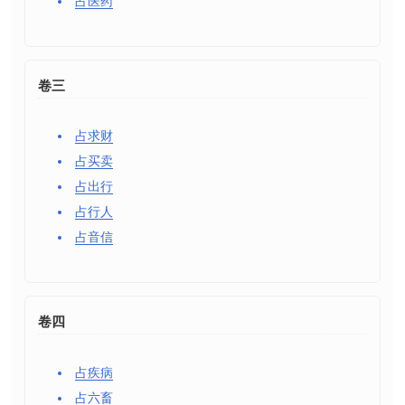
占医药
卷三
占求财
占买卖
占出行
占行人
占音信
卷四
占疾病
占六畜