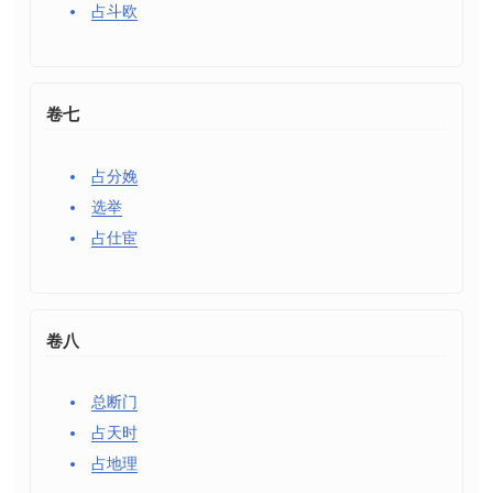
占斗欧
卷七
占分娩
选举
占仕宦
卷八
总断门
占天时
占地理