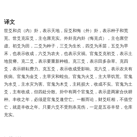
译文
世爻和贞（内）卦，表示天地，应爻和悔（外）卦，表示种子和荒
芜。世爻克应爻，主仓廪充实。外卦克内卦（悔克贞），主仓廪空
虚。初爻为田，二爻为种子，三爻为生长，四爻为禾苗，五爻为早
禾，也表示收成，六爻为农夫，也表示灾祸。官鬼爻克初爻，表示土
地贫瘠。克二爻，表示要重新种植。克三爻，表示田多杂草。克四
爻，表示耕耘费力。克五爻，表示收成受影响。克六爻，表示农夫有
疾病。官鬼为金爻，主旱灾和蝗虫。官鬼为火爻，主大旱饥荒。官鬼
为水爻，主水灾为害。官鬼为木爻，主耗损大，收成不实。官鬼为土
爻，主有收成，但四处分散。卦中有两个官鬼爻，表示是两家合伙耕
种。丰收之年，必须是官鬼爻逢空亡。一般而论，财爻旺相，不值空
亡，就是丰收之年。只要六爻不受刑杀克伤，一定是五谷丰登，仓库
充实。