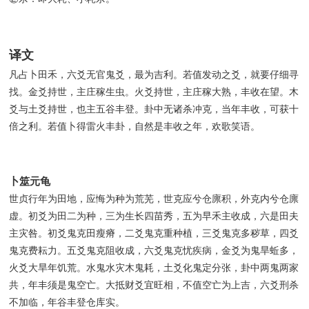
译文
凡占卜田禾，六爻无官鬼爻，最为吉利。若值发动之爻，就要仔细寻
找。金爻持世，主庄稼生虫。火爻持世，主庄稼大熟，丰收在望。木
爻与土爻持世，也主五谷丰登。卦中无诸杀冲克，当年丰收，可获十
倍之利。若值卜得雷火丰卦，自然是丰收之年，欢歌笑语。
卜筮元龟
世贞行年为田地，应悔为种为荒芜，世克应兮仓廪积，外克内兮仓廪
虚。初爻为田二为种，三为生长四苗秀，五为早禾主收成，六是田夫
主灾咎。初爻鬼克田瘦瘠，二爻鬼克重种植，三爻鬼克多秽草，四爻
鬼克费耘力。五爻鬼克阻收成，六爻鬼克忧疾病，金爻为鬼旱蚯多，
火爻大旱年饥荒。水鬼水灾木鬼耗，土爻化鬼定分张，卦中两鬼两家
共，年丰须是鬼空亡。大抵财爻宜旺相，不值空亡为上吉，六爻刑杀
不加临，年谷丰登仓库实。