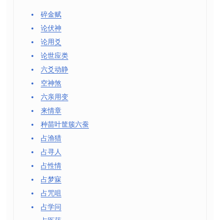
碎金赋
论伏神
论用爻
论世应类
六爻动静
空神煞
六亲用变
来情章
种苗叶筐簇六蚕
占渔猎
占寻人
占性情
占梦寐
占咒咀
占学问