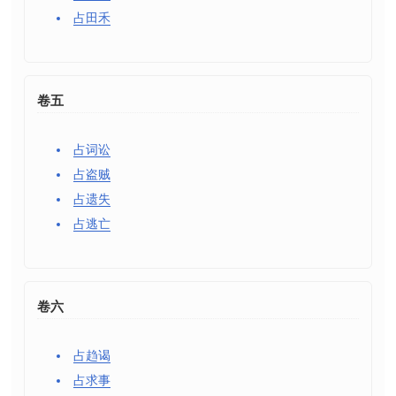
占田禾
卷五
占词讼
占盗贼
占遗失
占逃亡
卷六
占趋谒
占求事