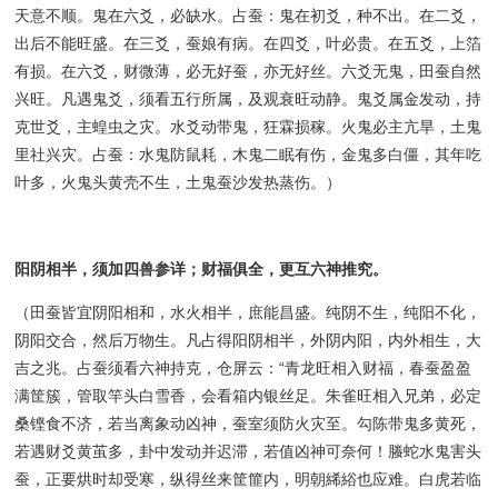
天意不顺。鬼在六爻，必缺水。占蚕：鬼在初爻，种不出。在二爻，
出后不能旺盛。在三爻，蚕娘有病。在四爻，叶必贵。在五爻，上箔
有损。在六爻，财微薄，必无好蚕，亦无好丝。六爻无鬼，田蚕自然
兴旺。凡遇鬼爻，须看五行所属，及观衰旺动静。鬼爻属金发动，持
克世爻，主蝗虫之灾。水爻动带鬼，狂霖损稼。火鬼必主亢旱，土鬼
里社兴灾。占蚕：水鬼防鼠耗，木鬼二眠有伤，金鬼多白僵，其年吃
叶多，火鬼头黄壳不生，土鬼蚕沙发热蒸伤。）
阳阴相半，须加四兽参详；财福俱全，更互六神推究。
（田蚕皆宜阴阳相和，水火相半，庶能昌盛。纯阴不生，纯阳不化，
阴阳交合，然后万物生。凡占得阳阴相半，外阴内阳，内外相生，大
吉之兆。占蚕须看六神持克，仓屏云：“青龙旺相入财福，春蚕盈盈
满筐簇，管取竿头白雪香，会看箱内银丝足。朱雀旺相入兄弟，必定
桑铿食不济，若当离象动凶神，蚕室须防火灾至。勾陈带鬼多黄死，
若遇财爻黄茧多，卦中发动并迟滞，若值凶神可奈何！螣蛇水鬼害头
蚕，正要烘时却受寒，纵得丝来筐篚内，明朝絺綌也应难。白虎若临