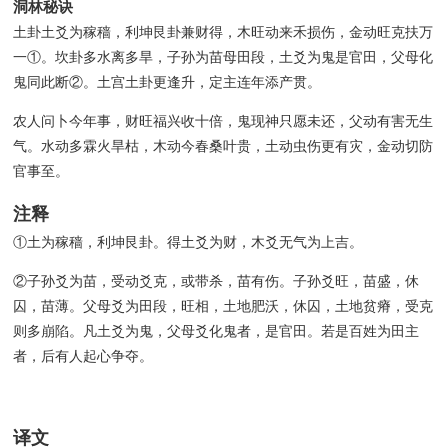
洞林秘诀
土卦土爻为稼穑，利坤艮卦兼财得，木旺动来禾损伤，金动旺克扶万
一①。坎卦多水离多旱，子孙为苗母田段，土爻为鬼是官田，父母化
鬼同此断②。土宫土卦更逢升，定主连年添产贯。
农人问卜今年事，财旺福兴收十倍，鬼现神只愿未还，父动有害无生
气。水动多霖火旱枯，木动今春桑叶贵，土动虫伤更有灾，金动切防
官事至。
注释
①土为稼穑，利坤艮卦。得土爻为财，木爻无气为上吉。
②子孙爻为苗，受动爻克，或带杀，苗有伤。子孙爻旺，苗盛，休
囚，苗薄。父母爻为田段，旺相，土地肥沃，休囚，土地贫瘠，受克
则多崩陷。凡土爻为鬼，父母爻化鬼者，是官田。若是百姓为田主
者，后有人起心争夺。
译文