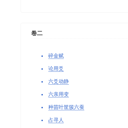
卷二
碎金赋
论用爻
六爻动静
六亲用变
种苗叶筐簇六蚕
占寻人