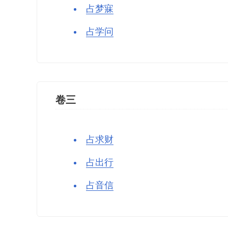
占梦寐
占学问
卷三
占求财
占出行
占音信