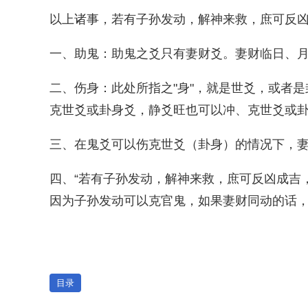
以上诸事，若有子孙发动，解神来救，庶可反
一、助鬼：助鬼之爻只有妻财爻。妻财临日、
二、伤身：此处所指之"身"，就是世爻，或者
克世爻或卦身爻，静爻旺也可以冲、克世爻或
三、在鬼爻可以伤克世爻（卦身）的情况下，妻
四、“若有子孙发动，解神来救，庶可反凶成吉
因为子孙发动可以克官鬼，如果妻财同动的话
目录