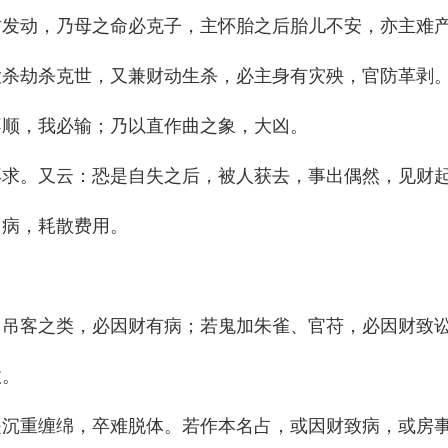
财发动，乃母之命必克子，主怀胎之后胎儿不安，亦主难
大杀劫杀克世，又兼财动生杀，必主身有灾殃，官防革剥
不顺，我必输；乃以直作曲之象，大凶。
再求。又云：恐是自失之后，被人获去，事出偶然，见财
即病，耗散费用。
、吊客之类，必因财有病；若鬼加朱雀、官苻，必因财致
政。
是沉重缠绵，卒难脱体。若作本名占，或因财致病，或房