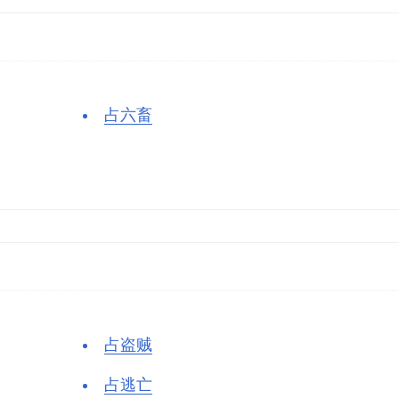
占六畜
占盗贼
占逃亡