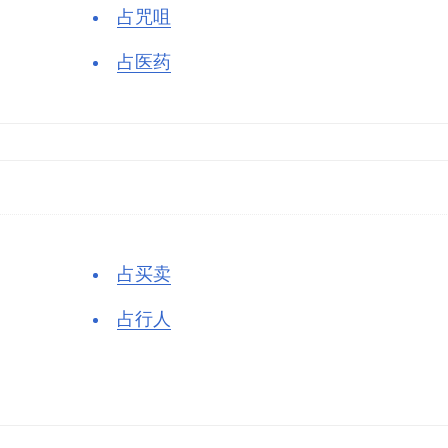
占咒咀
占医药
占买卖
占行人