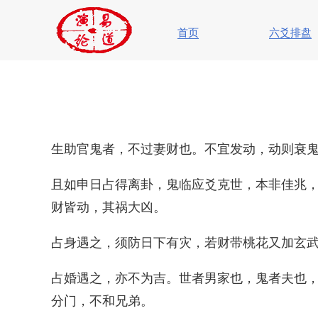
首页
六爻排盘
生助官鬼者，不过妻财也。不宜发动，动则衰
且如申日占得离卦，鬼临应爻克世，本非佳兆
财皆动，其祸大凶。
占身遇之，须防日下有灾，若财带桃花又加玄
占婚遇之，亦不为吉。世者男家也，鬼者夫也
分门，不和兄弟。