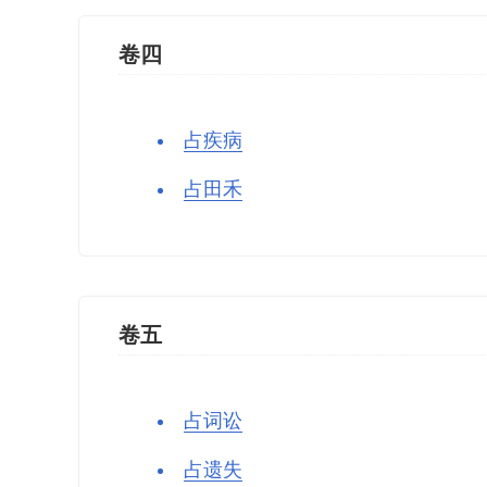
卷四
占疾病
占田禾
卷五
占词讼
占遗失