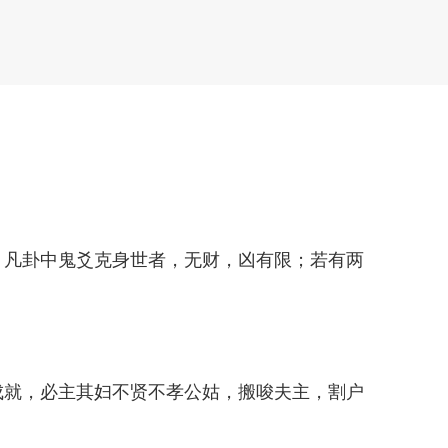
。凡卦中鬼爻克身世者，无财，凶有限；若有两
成就，必主其妇不贤不孝公姑，搬唆夫主，割户