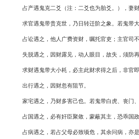
占产遇鬼克二爻（注：二爻也为胎爻。），妻
求官遇鬼带贵克世，乃日转迁阶之象。若鬼带
占讼遇之，他人广费资财，嘱托官吏；主官司
失脱遇之，因财露见，动人眼目，故失，须防
求财遇鬼带大小耗，必主此财求得之后，非官
出行遇之，因财忽有阻节。
家宅遇之，乃财多害己也。若鬼带白虎、丧门
占国遇之，必有奸臣聚敛，蒙蔽其主，恐乖国
占病遇之，若占父母必致顷危，其余问病，亦