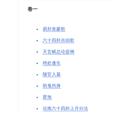
卷一
易卦发蒙歌
六十四卦吉凶歌
天玄赋总论提纲
绝处逢生
随官入墓
助鬼伤身
星煞
论推六十四卦上月分法