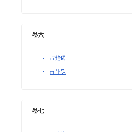
卷六
占趋谒
占斗欧
卷七