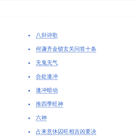
八卦诗歌
何谦齐金锁玄关问答十条
无鬼无气
合处逢冲
逢冲暗动
推四季旺神
六神
占来意休囚旺相吉凶要决