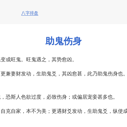
八字排盘
助鬼伤身
鬼变成旺鬼。旺鬼遇之，其势愈凶。
，更兼妻财发动，生助鬼爻，其凶愈甚，此乃助鬼伤身也
武，恐斯人色欲过度，必致伤身；或偏居宠妾甚多也。
，自克自家，本不为美；更遇财爻发动，生助鬼爻，纵使