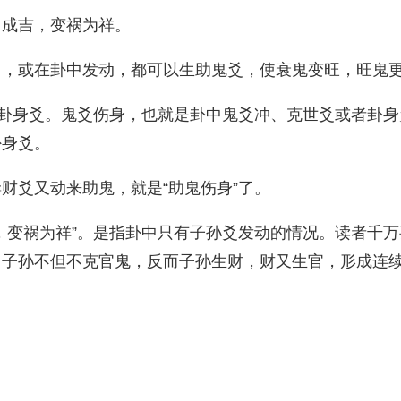
凶成吉，变祸为祥。
月，或在卦中发动，都可以生助鬼爻，使衰鬼变旺，旺鬼
是卦身爻。鬼爻伤身，也就是卦中鬼爻冲、克世爻或者卦
卦身爻。
财爻又动来助鬼，就是“助鬼伤身”了。
，变祸为祥”。是指卦中只有子孙爻发动的情况。读者千
，子孙不但不克官鬼，反而子孙生财，财又生官，形成连