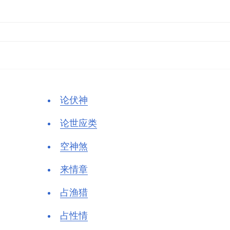
论伏神
论世应类
空神煞
来情章
占渔猎
占性情