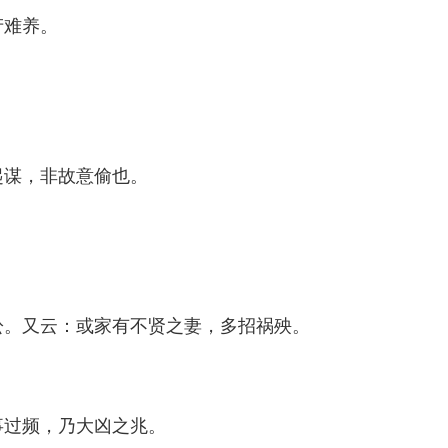
产难养。
。
起谋，非故意偷也。
讼。又云：或家有不贤之妻，多招祸殃。
事过频，乃大凶之兆。