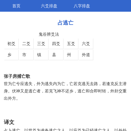
首页
六爻排盘
八字排盘
占逃亡
鬼谷辨爻法
初爻
二爻
三爻
四爻
五爻
六爻
乡
市
镇
县
州
外道
张子房捕亡歌
世为亡兮应逃失，外为逃失内为亡，亡若克逃无去路，若逢克反主潜
身。伏神又是逃亡者，若克飞神不还乡，逃亡和合即时转，外卦交重
出外方。
译文
占卜逃亡，以世爻为准备逃亡之人，以应爻为已经逃亡之人。以外卦