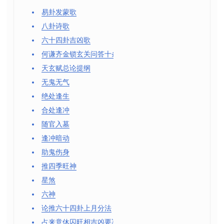
易卦发蒙歌
八卦诗歌
六十四卦吉凶歌
何谦齐金锁玄关问答十条
天玄赋总论提纲
无鬼无气
绝处逢生
合处逢冲
随官入墓
逢冲暗动
助鬼伤身
推四季旺神
星煞
六神
论推六十四卦上月分法
占来意休囚旺相吉凶要决