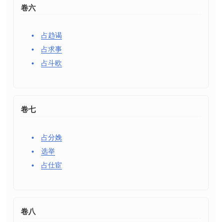
卷六
占趋谒
占求事
占斗欧
卷七
占分娩
选举
占仕宦
卷八