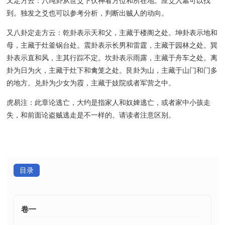
又定方云：八纯卦从世爻下伏神看方位和所在地。应爻入墓可以找
到。独发之爻也可以参考分析，判断出贼人的动向。
又八卦定走方云：乾卦表示天和父，主藏于楼阁之处。坤卦表示地和
母，主藏于灶釜锅台处。震卦表示长男和雷霆，主藏于园林之处。巽
卦表示直和风，主其行踪不定。坎卦表示雨露，主藏于舟车之处。离
卦为日为火，主藏于灶下和禽笼之处。艮卦为山，主藏于山门和门多
的地方。兑卦为少女为霞，主藏于妓院或者军营之中。
虎易注：此章论逃亡，大约是指家人和奴婢逃亡，或者家中小孩走
失，和前面论盗贼逃走是不一样的。请读者注意区别。
目录
卷一