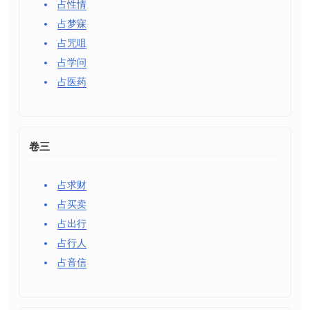
占性情
占梦寐
占咒咀
占学问
占医药
卷三
占求财
占买卖
占出行
占行人
占音信