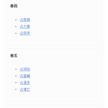
卷四
占疾病
占六畜
占田禾
卷五
占词讼
占盗贼
占遗失
占逃亡