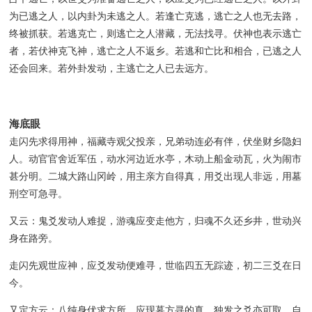
为已逃之人，以内卦为未逃之人。若逢亡克逃，逃亡之人也无去路，
终被抓获。若逃克亡，则逃亡之人潜藏，无法找寻。伏神也表示逃亡
者，若伏神克飞神，逃亡之人不返乡。若逃和亡比和相合，已逃之人
还会回来。若外卦发动，主逃亡之人已去远方。
海底眼
走闪先求得用神，福藏寺观父投亲，兄弟动连必有伴，伏坐财乡隐妇
人。动官官舍近军伍，动水河边近水亭，木动上船金动瓦，火为闹市
甚分明。二城大路山冈岭，用主亲方自得真，用爻出现人非远，用墓
刑空可急寻。
又云：鬼爻发动人难捉，游魂应变走他方，归魂不久还乡井，世动兴
身在路旁。
走闪先观世应神，应爻发动便难寻，世临四五无踪迹，初二三爻在日
今。
又定方云：八纯身伏求方所，应现墓方寻的真，独发之爻亦可取，自