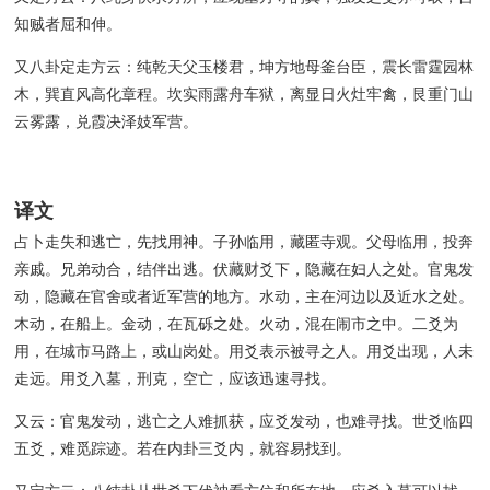
知贼者屈和伸。
又八卦定走方云：纯乾天父玉楼君，坤方地母釜台臣，震长雷霆园林
木，巽直风高化章程。坎实雨露舟车狱，离显日火灶牢禽，艮重门山
云雾露，兑霞决泽妓军营。
译文
占卜走失和逃亡，先找用神。子孙临用，藏匿寺观。父母临用，投奔
亲戚。兄弟动合，结伴出逃。伏藏财爻下，隐藏在妇人之处。官鬼发
动，隐藏在官舍或者近军营的地方。水动，主在河边以及近水之处。
木动，在船上。金动，在瓦砾之处。火动，混在闹市之中。二爻为
用，在城市马路上，或山岗处。用爻表示被寻之人。用爻出现，人未
走远。用爻入墓，刑克，空亡，应该迅速寻找。
又云：官鬼发动，逃亡之人难抓获，应爻发动，也难寻找。世爻临四
五爻，难觅踪迹。若在内卦三爻内，就容易找到。