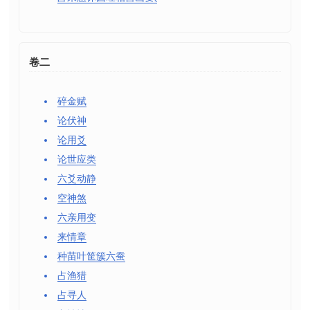
卷二
碎金赋
论伏神
论用爻
论世应类
六爻动静
空神煞
六亲用变
来情章
种苗叶筐簇六蚕
占渔猎
占寻人