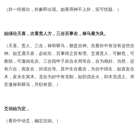
（卦一经摇出，卦象即出现。如果用神不上卦，实可忧疑。）
始须论天喜，次看贵人方，三合百事吉，禄马最为良。
（天喜、贵人、三合，禄和驿马，都是吉神。先看卦中有没有这些吉
神。如爻遇天喜，必欢欣，百事得之皆有理。爻遇贵人，可解危，可
救助，可逢凶化吉。三合指申子辰合水局等合，合为相好。当然，还
有六合，寅亥合，卯戌合等。其中生合最吉，为合中得生，如寅亥合
木，亥水生寅木。克合为好中有克制，如卯戌合火，卯木克戌土。求
官逢禄和驿马，升职有望。）
爻动始为定，
（看卦中动爻，确定吉凶。）