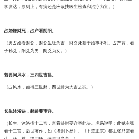
学发达，原则上，有病还是应该找医生检查和治疗为宜。）
占婚嫌财死，占产看阴阳。
（男占婚看财爻，财爻生旺为吉，财爻死墓于婚事不利。占产育，看
子孙爻，阳爻为男，阴爻为女。）
若要问风水，三四世吉昌。
（占风水，如得三世卦，四世卦为大吉之兆。）
长生沐浴诀，卦卦要审详。
（长生、沐浴指十二宫，言看卦时要详察此决。虎易说明：此赋主张
看十二宫，后世著作，如《增删卜易》、《卜筮正宗》都主张只需看
生、旺、墓、绝四项。读者可参考。）