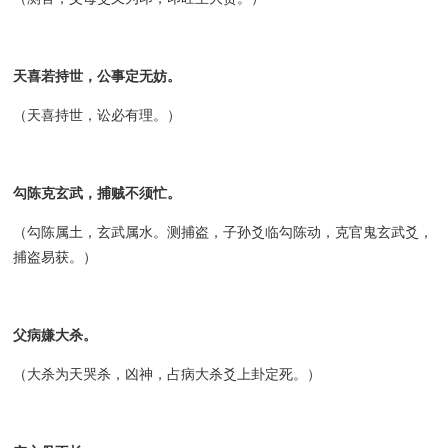
天喜若持世，公事定无妨。
（天喜持世，讼必有理。）
勾陈克玄武，捕贼不须忙。
（勾陈属土，玄武属水。测捕盗，子孙爻临勾陈动，克官鬼玄武爻，
捕盗易获。）
父病嫌大杀。
（大杀为天哭杀，凶神，占病大杀爻上卦定死。）