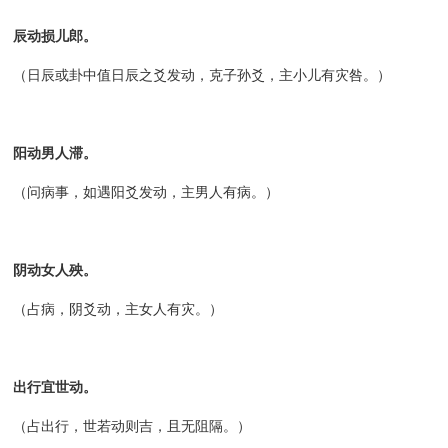
辰动损儿郎。
（日辰或卦中值日辰之爻发动，克子孙爻，主小儿有灾咎。）
阳动男人滞。
（问病事，如遇阳爻发动，主男人有病。）
阴动女人殃。
（占病，阴爻动，主女人有灾。）
出行宜世动。
（占出行，世若动则吉，且无阻隔。）