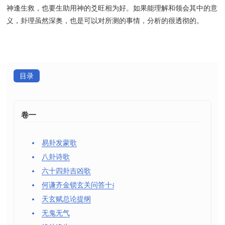
神逢生救，也要生助用神的爻旺相为好。如果能理解和领会其中的意
义，卦理虽然深奥，也是可以对所测的事情，分析的很透彻的。
目录
卷一
易卦发蒙歌
八卦诗歌
六十四卦吉凶歌
何谦齐金锁玄关问答十条
天玄赋总论提纲
无鬼无气