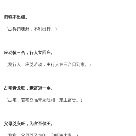
归魂不出疆。
（占得归魂卦，不利出行。）
应动值三合，行人立回庄。
（测行人，应爻若动，主行人在三合日到家。）
占宅青龙旺，豪富冠一乡。
（占宅，若宅爻临青龙旺相，定主富贵。）
父母爻兴旺，为官至侯王。
（测官，父母爻又为印，印旺主大贵。）