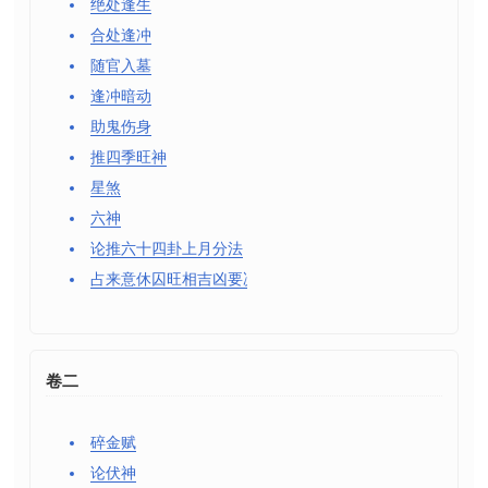
绝处逢生
合处逢冲
随官入墓
逢冲暗动
助鬼伤身
推四季旺神
星煞
六神
论推六十四卦上月分法
占来意休囚旺相吉凶要决
卷二
碎金赋
论伏神