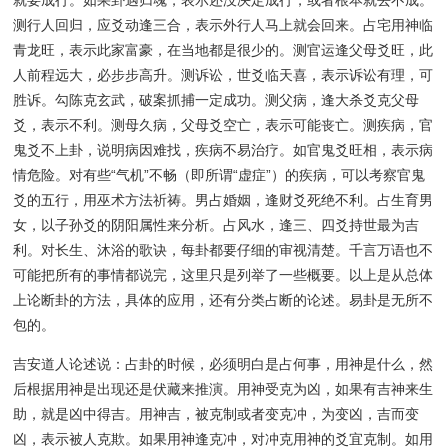
就要成行。如果卦遇归魂，表示还没决定成行，或者根本就去不成。
测行人回归，应爻动逢三合，表示外行人马上就会回来。占宅用神临
青龙旺，表示此家富豪，在当地都是很少的。测官运逢父母爻旺，此
人前程远大，必步步高升。测诉讼，世爻临天喜，表示诉讼有理，可
胜诉。勾陈克玄武，破案抓捕一定成功。测父病，逢大杀爻克父母
爻，表示不利。测母久病，父母爻空亡，表示可能丧亡。测疾病，官
鬼爻不上卦，说明病因难找，疾病不易治疗。如官鬼爻旺相，表示病
情危险。对有些“气机”不畅（即所谓“虚症”）的疾病，可以考察官鬼
爻的五行，用巫术方法祈祷。男占婚姻，逢财爻死绝不利。占生育男
女，以子孙爻的阴阳属性来分析。占风水，逢三、四爻持世最为吉
利。对长生、沐浴的歌诀，每卦都要仔细的审视清楚。千言万语也不
可能把所有的事情都说完，这里只是列举了一些概要。以上是从总体
上论断卦的方法，具体的应用，还有分类占断的论述。易卦是无所不
包的。
吉安道人论述说：占卦的时候，必须明白是占何事，用神是什么，然
后根据用神是出现还是伏藏来推演。用神受克为凶，如果有吉神来生
助，就是凶中得吉。用神吉，被克制或者变克冲，为变凶，吉而变
凶，表示被人克欺。如果用神逢克冲，对冲克用神的爻宜克制。如用