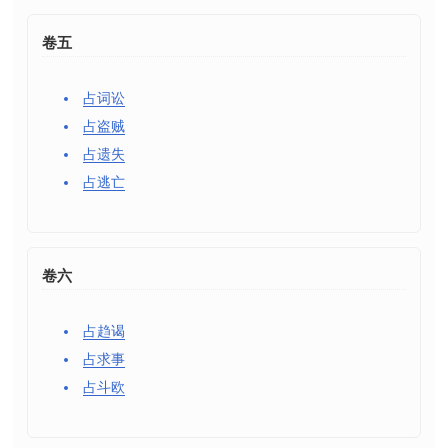
卷五
占词讼
占盗贼
占遗失
占逃亡
卷六
占趋谒
占求事
占斗欧