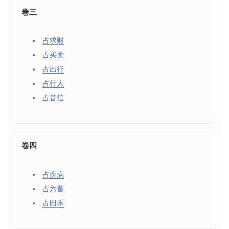
卷三
占求财
占买卖
占出行
占行人
占音信
卷四
占疾病
占六畜
占田禾