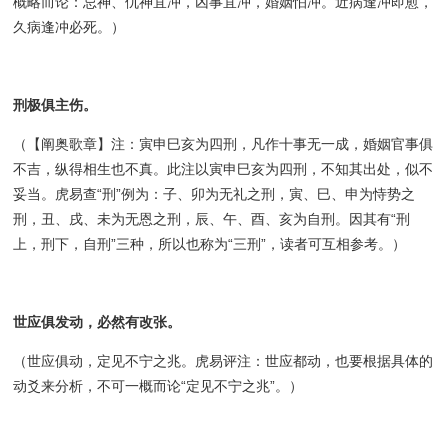
概略而论：忌神、仇神宜冲，凶事宜冲，婚姻怕冲。近病逢冲即愈，
久病逢冲必死。）
刑极俱主伤。
（【阐奥歌章】注：寅申巳亥为四刑，凡作十事无一成，婚姻官事俱
不吉，纵得相生也不真。此注以寅申巳亥为四刑，不知其出处，似不
妥当。虎易查“刑”例为：子、卯为无礼之刑，寅、巳、申为恃势之
刑，丑、戌、未为无恩之刑，辰、午、酉、亥为自刑。因其有“刑
上，刑下，自刑”三种，所以也称为“三刑”，读者可互相参考。）
世应俱发动，必然有改张。
（世应俱动，定见不宁之兆。虎易评注：世应都动，也要根据具体的
动爻来分析，不可一概而论“定见不宁之兆”。）