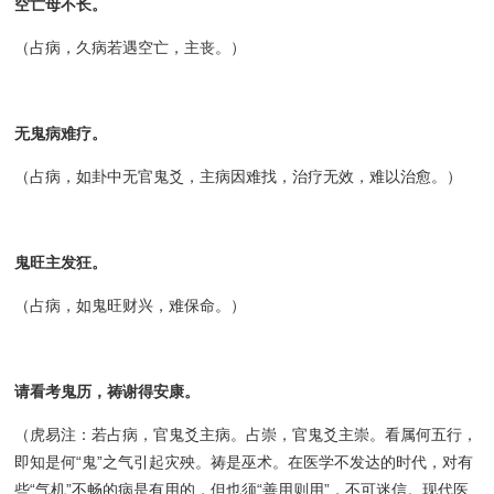
空亡母不长。
（占病，久病若遇空亡，主丧。）
无鬼病难疗。
（占病，如卦中无官鬼爻，主病因难找，治疗无效，难以治愈。）
鬼旺主发狂。
（占病，如鬼旺财兴，难保命。）
请看考鬼历，祷谢得安康。
（虎易注：若占病，官鬼爻主病。占崇，官鬼爻主崇。看属何五行，
即知是何“鬼”之气引起灾殃。祷是巫术。在医学不发达的时代，对有
些“气机”不畅的病是有用的，但也须“善用则用”，不可迷信。现代医