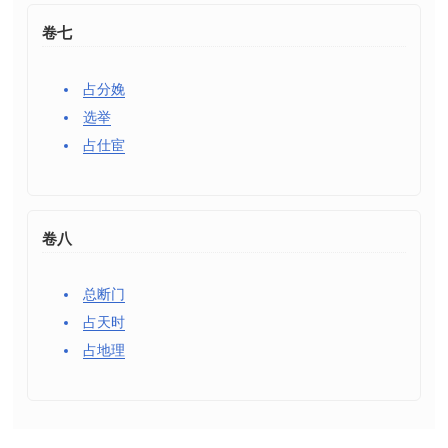
卷七
占分娩
选举
占仕宦
卷八
总断门
占天时
占地理