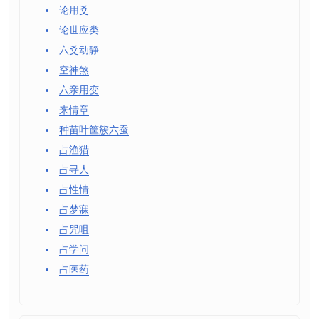
论用爻
论世应类
六爻动静
空神煞
六亲用变
来情章
种苗叶筐簇六蚕
占渔猎
占寻人
占性情
占梦寐
占咒咀
占学问
占医药