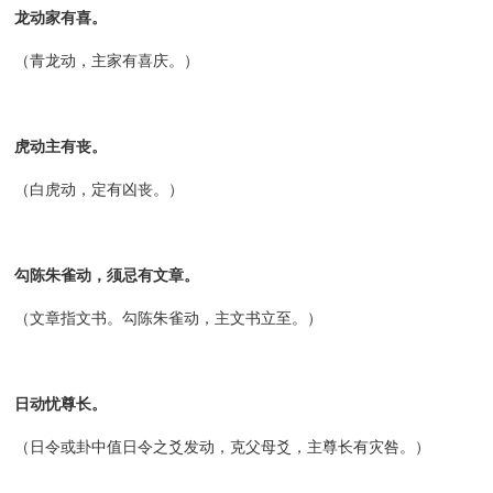
龙动家有喜。
（青龙动，主家有喜庆。）
虎动主有丧。
（白虎动，定有凶丧。）
勾陈朱雀动，须忌有文章。
（文章指文书。勾陈朱雀动，主文书立至。）
日动忧尊长。
（日令或卦中值日令之爻发动，克父母爻，主尊长有灾咎。）