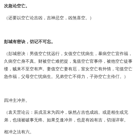
次急论空亡。
（还要以空亡论吉凶，吉神忌空，凶煞喜空。）
彭城有密诀，切记不可忘。
（彭城密决：男值空亡忧远行，女值空亡忧病生，暴病空亡宜作福，
久病空亡身不真。财被空亡难把捉，鬼值空亡官事停，被他空亡徒事
缕，贼来不至空有声。妻值空亡妻有厄，室女空亡有外情，宅值空亡
急作福，父母空亡忧病生。兄弟空亡不得力，子孙空亡主伶仃。）
四冲主冲并。
（袁天罡论云：辰戌丑末为四冲，纵然占吉也成凶。或是相生或兄
弟，也须被破事无终。如果爻逢冲并，也是有凶有吉，切须详审。
相冲之法有六。