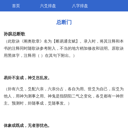
首页
六爻排盘
八字排盘
总断门
孙膑总断歌
（此歌诀《阐奥歌章》名为【断易通玄赋】。录入时，将其注释和本
书的注释同时随歌诀参考附入，不当的地方稍加修改和说明。原歌诀
用黑体字，注释用（ ）在其句下附出。）
易卦不妄成，神爻岂乱发。
（卦有六爻，爻配六亲，六亲分占，各自为用。世爻为自己，应爻为
他人，用神为测事之用。神鬼是指阴阳二气之变化，各爻都有一神所
主。预测时，卦随事成，爻随事发。）
体象或既成，无者形忧色。