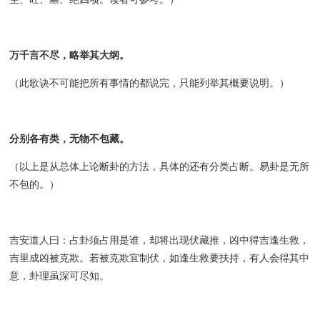
万千言不尽，略举其大纲。
（此歌诀不可能把所有事情的都说完，只能列举其概要说明。）
分别各有类，无物不包藏。
（以上是从总体上论断卦的方法，具体的还有分类占断。易卦是无所
不包的。）
吉安道人曰：占卦须占用是谁，却将出现伏藏推，凶中得吉逢生救，
吉里成凶被克欺。若被克欺宜制伏，如逢生救要扶持，有人会得其中
意，卦理虽深可尽知。