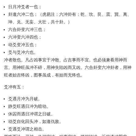
日月冲爻者一也；
卦逢六冲二也；（虎易注：六冲卦有：乾、坎、艮、震、巽、离、
坤、兑、无妄、大壮，共十卦。）
六合卦变六冲三也；
六冲变六冲四也；
动爻变冲五也；
爻与爻冲六也。
冲者散也。凡占凶事宜于冲散、占吉事而不宜。也必须兼看用神而
言。用神旺虽冲不碍，用神失陷凶而又凶。六合卦变六冲卦者，用神
旺者始吉终凶，图事虽成，有始而无终也。
爻冲有五：
爻遇月冲为月破。
静爻旺遇日冲为暗动。
休囚而遇日冲谓之日破。
动爻自化回头冲，如逢仇敌。
爻遇爻冲谓之相击。