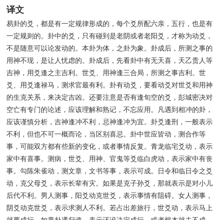
译文
易卦的爻，都是有一定规律形成的，每个爻所配六亲，五行，也是有
一定规则的。卦中的爻，只有碰到是老阴或者老阳爻，才称为动爻，
不是随意可以论发动的。本卦为体，之卦为象。卦成后，所测之事的
用神不现，是让人忧虑的。卦成后，先看卦中有无天喜，天乙贵人等
吉神，用爻逢之主吉利。世爻、用神逢三合局，所测之事吉利。世
爻、用爻逢禄马，测求官最有利。卦有动爻，要看动爻对世爻和用神
的生克关系，来决定吉凶。还要注意是否有逢旬空的爻，彭城密决对
空亡有专门的论述，应该理解和熟记，不忘应用。凡遇到相冲的卦，
应该谨慎分析，吉神逢冲不利，忌神逢冲为宜。卦爻逢刑，一般表示
不利，但也不可一概而论，当区别喜忌。卦中世应皆动，测合作等
事，可能双方都有些新的变化，或者事情反复。青龙临宅爻动，表示
家中有喜事。测病，世爻、用神、官鬼等爻临白虎动，表示家中有丧
事。勾陈朱雀动，测文章，文书等事，表示可成。日令和临日令之爻
动，克父母爻，表示长辈有灾。如果是克子孙爻，那就表示是对小儿
后代不利。男人测事，阳爻动克世爻，表示事情有阻碍。女人测事，
阴爻动克世爻，表示求测人不利。若占出差旅行，世爻动，表示马上